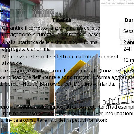
ie
Finalità
Dur
Garantire il corretto funzionamento del sito
Sess
(navigazione, sicurezza, preferenze di base)
Analisi statistica delle visite al sito in forma
2 ann
aggregata e anonima
24h
Memorizzare le scelte effettuate dall'utente in merito
12 m
ai cookie
 utilizza Google Analytics con IP anonimizzato (funzione
anon
identificazione dell'utente e sono trattati in forma aggregata.
ed, Gordon House, Barrow Street, Dublino 4, Irlanda.
bero richiedere cookie impostati da soggetti terzi (ad esem
l non ha accesso o controllo su tali cookie. Per informazioni
si invita a consultare i siti dei rispettivi fornitori:
r Add-on