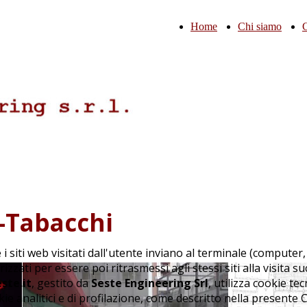
Home
Chi siamo
C
-Tabacchi
e i siti web visitati dall'utente inviano al terminale (computer,
ti per essere poi ritrasmessi agli stessi siti alla visita su
ste.it
, gestito da
Seste Engineering Srl
, utilizza cookie tec
e analitici e di profilazione, come descritto nella presente C