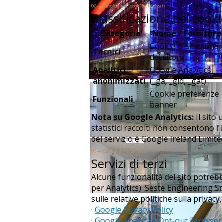
02 — Tipologie di cookie utilizzati
Classificazione dei cook
Categoria
Nome / Fornitore
Cookie di sessione
Tecnici
del sito
Analitici
Google Analytics
anonimizzati
(_ga, _gid, _gat)
Cookie preferenze
Funzionali
banner
Nota su Google Analytics:
Il sito
statistici raccolti non consentono l'
del servizio è Google Ireland Limit
03 — Cookie di terze parti
Servizi di terzi
Alcune funzionalità del sito potreb
per Analytics). Seste Engineering Sr
sulle relative politiche sulla privacy, 
·
Google Privacy Policy
·
Google Analytics Opt-out Browse